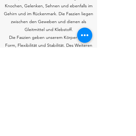
Knochen, Gelenken, Sehnen und ebenfalls im
Gehirn und im Rückenmark. Die Faszien liegen
zwischen den Geweben und dienen als
Gleitmittel und Klebstoff.
Die Faszien geben unserem Körper seine
Form, Flexibilität und Stabilität. Des Weiteren
befreien die Faszien den Körper von
Schadstoffen und versorgen die Körperzellen
gleichzeitig mit lebenswichtigen Nährstoffen.
Ebenfalls sind die Faszien an der
Immunfunktion und an der Wundheilung
beteiligt.
Das Fasziensystem ist ein sehr komplexes
System, das den kompletten Körper durchzieht
und ein verbindendes Netzwerk herstellt. Das
Fasziensystem wird von Belastungs- und
Stressfaktoren, die auf den Körper einwirken,